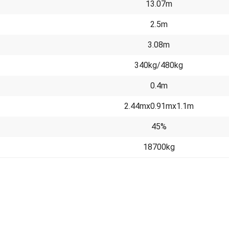
13.07m
2.5m
3.08m
340kg/480kg
0.4m
2.44mx0.91mx1.1m
45%
18700kg