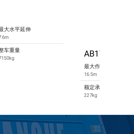
最大水平延伸
7.6m
整车重量
AB17
7150kg
最大作业高度
16.5m
额定承载能力
227kg