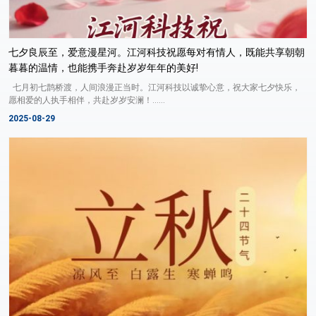
七夕良辰至，爱意漫星河。江河科技祝愿每对有情人，既能共享朝朝
暮暮的温情，也能携手奔赴岁岁年年的美好!
七月初七鹊桥渡，人间浪漫正当时。江河科技以诚挚心意，祝大家七夕快乐，
愿相爱的人执手相伴，共赴岁岁安澜！......
2025-08-29